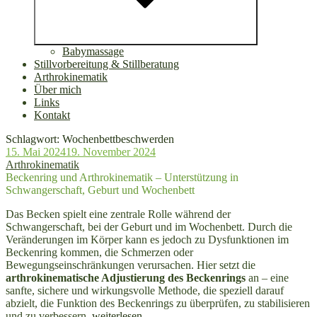
Babymassage
Stillvorbereitung & Stillberatung
Arthrokinematik
Über mich
Links
Kontakt
Schlagwort:
Wochenbettbeschwerden
Veröffentlicht
15. Mai 2024
19. November 2024
am
Arthrokinematik
Beckenring und Arthrokinematik – Unterstützung in
Schwangerschaft, Geburt und Wochenbett
Das Becken spielt eine zentrale Rolle während der
Schwangerschaft, bei der Geburt und im Wochenbett. Durch die
Veränderungen im Körper kann es jedoch zu Dysfunktionen im
Beckenring kommen, die Schmerzen oder
Bewegungseinschränkungen verursachen. Hier setzt die
arthrokinematische Adjustierung des Beckenrings
an – eine
sanfte, sichere und wirkungsvolle Methode, die speziell darauf
abzielt, die Funktion des Beckenrings zu überprüfen, zu stabilisieren
„Arthrokinematik“
und zu verbessern.
weiterlesen