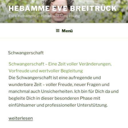
Zum
HEBAMME EVE BREITRÜCK
Inhalt
Eure Hebamme in Hinwil und Umgebung
springen
Menü
Schwangerschaft
Schwangerschaft – Eine Zeit voller Veränderungen,
Vorfreude und wertvoller Begleitung
Die Schwangerschaft ist eine aufregende und
wunderbare Zeit – voller Freude, neuer Fragen und
manchmal auch Unsicherheiten. Ich bin für Dich da und
begleite Dich in dieser besonderen Phase mit
einfühlsamer und professioneller Unterstützung.
„Schwangerschaft“
weiterlesen