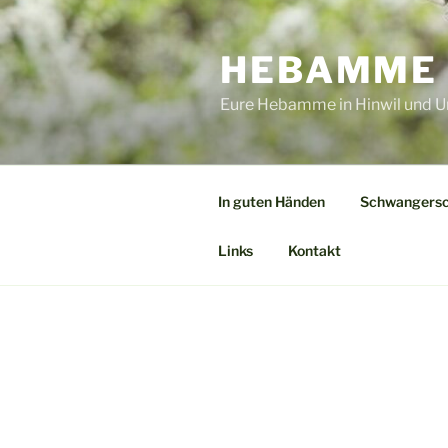
Zum
Inhalt
HEBAMME 
springen
Eure Hebamme in Hinwil und
In guten Händen
Schwangersc
Links
Kontakt