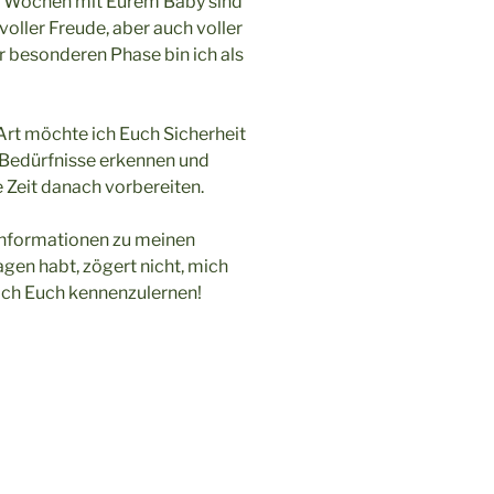
n Wochen mit Eurem Baby sind
voller Freude, aber auch voller
r besonderen Phase bin ich als
Art möchte ich Euch Sicherheit
 Bedürfnisse erkennen und
 Zeit danach vorbereiten.
 Informationen zu meinen
gen habt, zögert nicht, mich
mich Euch kennenzulernen!