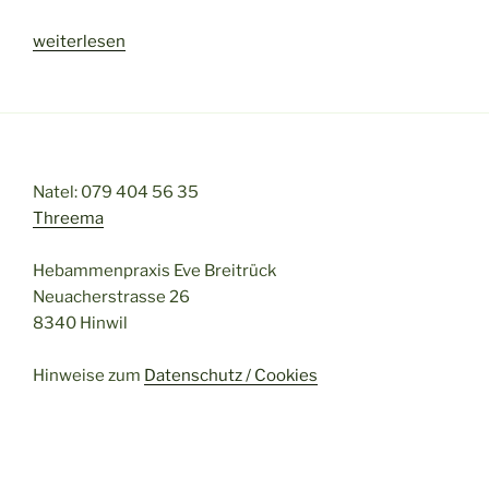
„Aqua-
weiterlesen
Fitness
in
der
Schwangerschaft“
Natel: 079 404 56 35
Threema
Hebammenpraxis Eve Breitrück
Neuacherstrasse 26
8340 Hinwil
Hinweise zum
Datenschutz / Cookies