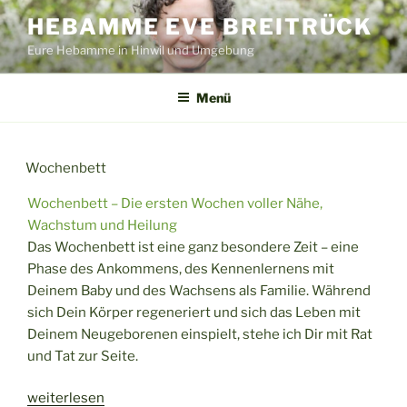
Zum
HEBAMME EVE BREITRÜCK
Inhalt
Eure Hebamme in Hinwil und Umgebung
springen
Menü
Wochenbett
Wochenbett – Die ersten Wochen voller Nähe,
Wachstum und Heilung
Das Wochenbett ist eine ganz besondere Zeit – eine
Phase des Ankommens, des Kennenlernens mit
Deinem Baby und des Wachsens als Familie. Während
sich Dein Körper regeneriert und sich das Leben mit
Deinem Neugeborenen einspielt, stehe ich Dir mit Rat
und Tat zur Seite.
„Wochenbett“
weiterlesen