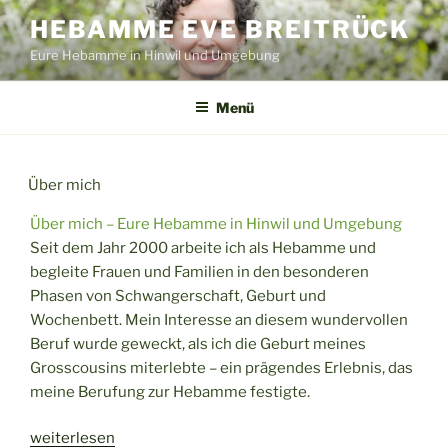
Zum
HEBAMME EVE BREITRÜCK
Inhalt
Eure Hebamme in Hinwil und Umgebung
springen
Menü
Über mich
Über mich – Eure Hebamme in Hinwil und Umgebung
Seit dem Jahr 2000 arbeite ich als Hebamme und
begleite Frauen und Familien in den besonderen
Phasen von Schwangerschaft, Geburt und
Wochenbett. Mein Interesse an diesem wundervollen
Beruf wurde geweckt, als ich die Geburt meines
Grosscousins miterlebte – ein prägendes Erlebnis, das
meine Berufung zur Hebamme festigte.
„Über
weiterlesen